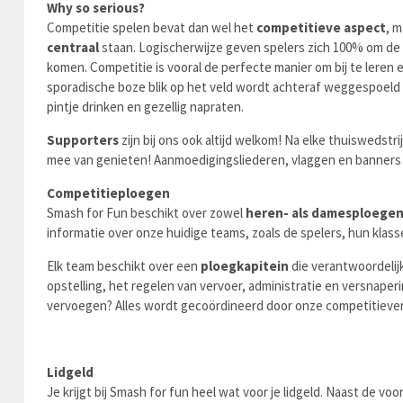
Why so serious?
Competitie spelen bevat dan wel het
competitieve aspect
, m
centraal
staan. Logischerwijze geven spelers zich 100% om de o
komen. Competitie is vooral de perfecte manier om bij te leren 
sporadische boze blik op het veld wordt achteraf weggespoeld
pintje drinken en gezellig napraten.
Supporters
zijn bij ons ook altijd welkom! Na elke thuiswedstr
mee van genieten! Aanmoedigingsliederen, vlaggen en banners 
Competitieploegen
Smash for Fun beschikt over zowel
heren- als damesploege
informatie over onze huidige teams, zoals de spelers, hun klass
Elk team beschikt over een
ploegkapitein
die verantwoordelij
opstelling, het regelen van vervoer, administratie en versnap
vervoegen? Alles wordt gecoördineerd door onze competitieve
Lidgeld
Je krijgt bij Smash for fun heel wat voor je lidgeld. Naast de vo