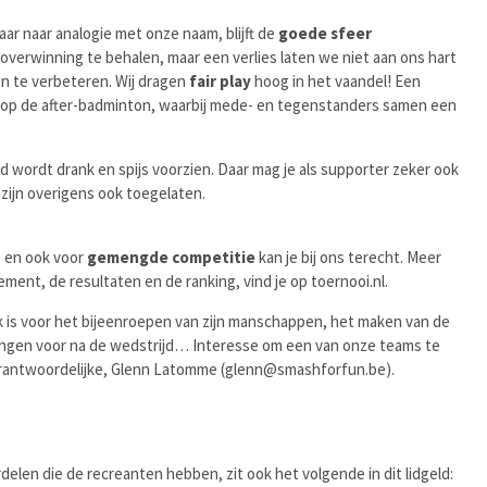
aar naar analogie met onze naam, blijft de
goede sfeer
verwinning te behalen, maar een verlies laten we niet aan ons hart
en te verbeteren. Wij dragen
fair play
hoog in het vaandel! Een
 op de after-badminton, waarbij mede- en tegenstanders samen een
ijd wordt drank en spijs voorzien. Daar mag je als supporter zeker ook
zijn overigens ook toegelaten.
n
en ook voor
gemengde competitie
kan je bij ons terecht. Meer
ement, de resultaten en de ranking, vind je op
toernooi.nl
.
k is voor het bijeenroepen van zijn manschappen, het maken van de
eringen voor na de wedstrijd… Interesse om een van onze teams te
rantwoordelijke, Glenn Latomme (
glenn@smashforfun.be
).
ordelen die de recreanten hebben, zit ook het volgende in dit lidgeld: