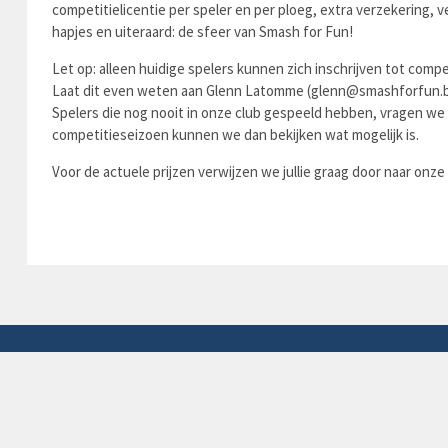
competitielicentie per speler en per ploeg, extra verzekering, 
hapjes en uiteraard: de sfeer van Smash for Fun!
Let op: alleen huidige spelers kunnen zich inschrijven tot compe
Laat dit even weten aan Glenn Latomme (glenn@smashforfun.be
Spelers die nog nooit in onze club gespeeld hebben, vragen we o
competitieseizoen kunnen we dan bekijken wat mogelijk is.
Voor de actuele prijzen verwijzen we jullie graag door naar onze 
CONTACT
Sporthal Lembeke
Heihoekse Kerkwegel 11