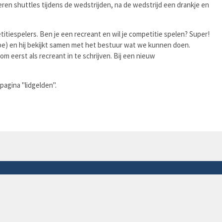
veren shuttles tijdens de wedstrijden, na de wedstrijd een drankje en
titiespelers. Ben je een recreant en wil je competitie spelen? Super!
) en hij bekijkt samen met het bestuur wat we kunnen doen.
m eerst als recreant in te schrijven. Bij een nieuw
pagina "lidgelden".
9971 Lembeke
info@smashforfun.be
Ondernemingsnummer: BE 0879.518.794