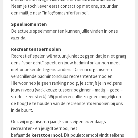
Neem je toch liever eerst contact op met ons, stuur dan
een mailtje naar "info@smashforfun.be".
Speelmomenten
De actuele speelmomenten kunnen jullie vinden in onze
agenda.
Recreantentoernooien
Recreatief spelen wil natuurlijk niet zeggen dat je niet graag
eens “voor echt” speelt en jouw badmintonkunnen meet
met onbekende tegenstanders. Daarom organiseren
verschillende badmintonclubs recreantentoernooien.
Hiervoor heb je geen ranking nodig, je schrijft je in volgens
jouw niveau (vaak keuze tussen: beginner – matig – goed –
sterk – zeer sterk). Wij proberen jullie zo goed mogelijk op
de hoogte te houden van de recreantentoernooien bij ons
in de buurt.
Ook wij organiseren jaarlijks ons eigen tweedaags
recreanten- en jeugdtoernooi, het
befaamde
kersttoernooi
. Dit pouletoernooi vindt telkens