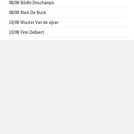
08/08
Bòdhi Deschamps
08/08
Mark De Buck
10/08
Wouter Van de vijver
10/08
Finn Dellaert
10/08
Valentine Sonneville
11/08
Laura Van Basselaere
12/08
Mikal Van Waeyenberghe
CONTACT
Sporthal Lembeke
Heihoekse Kerkwegel 11
9971 Lembeke
info@smashforfun.be